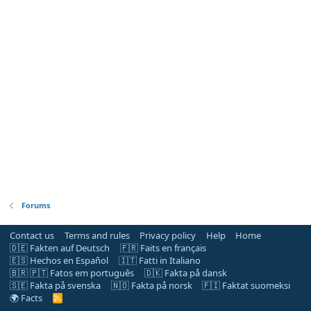
Forums
Contact us
Terms and rules
Privacy policy
Help
Home
🇩🇪 Fakten auf Deutsch
🇫🇷 Faits en français
🇪🇸 Hechos en Español
🇮🇹 Fatti in Italiano
🇧🇷 🇵🇹 Fatos em português
🇩🇰 Fakta på dansk
🇸🇪 Fakta på svenska
🇳🇴 Fakta på norsk
🇫🇮 Faktat suomeksi
🌍 Facts
R
S