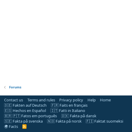
Forums
Contact us
Terms and rules
Privacy policy
Help
Home
🇩🇪 Fakten auf Deutsch
🇫🇷 Faits en français
🇪🇸 Hechos en Español
🇮🇹 Fatti in Italiano
🇧🇷 🇵🇹 Fatos em português
🇩🇰 Fakta på dansk
🇸🇪 Fakta på svenska
🇳🇴 Fakta på norsk
🇫🇮 Faktat suomeksi
🌍 Facts
R
S