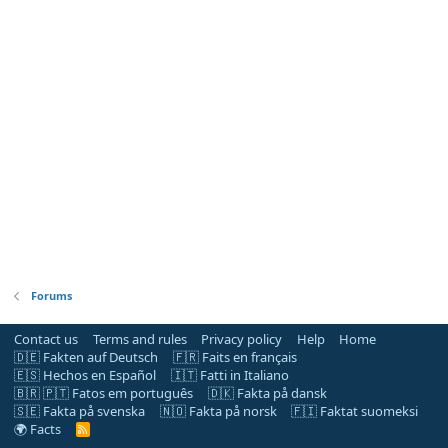
Forums
Contact us
Terms and rules
Privacy policy
Help
Home
🇩🇪 Fakten auf Deutsch
🇫🇷 Faits en français
🇪🇸 Hechos en Español
🇮🇹 Fatti in Italiano
🇧🇷 🇵🇹 Fatos em português
🇩🇰 Fakta på dansk
🇸🇪 Fakta på svenska
🇳🇴 Fakta på norsk
🇫🇮 Faktat suomeksi
🌍 Facts
R
S