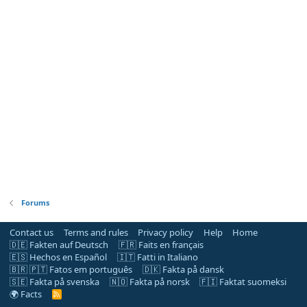
Forums
Contact us
Terms and rules
Privacy policy
Help
Home
🇩🇪 Fakten auf Deutsch
🇫🇷 Faits en français
🇪🇸 Hechos en Español
🇮🇹 Fatti in Italiano
🇧🇷 🇵🇹 Fatos em português
🇩🇰 Fakta på dansk
🇸🇪 Fakta på svenska
🇳🇴 Fakta på norsk
🇫🇮 Faktat suomeksi
🌍 Facts
R
S