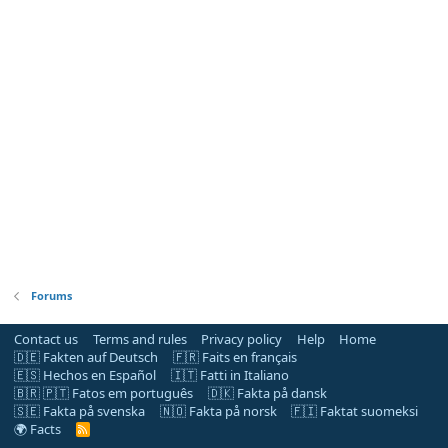
Forums
Contact us
Terms and rules
Privacy policy
Help
Home
🇩🇪 Fakten auf Deutsch
🇫🇷 Faits en français
🇪🇸 Hechos en Español
🇮🇹 Fatti in Italiano
🇧🇷 🇵🇹 Fatos em português
🇩🇰 Fakta på dansk
🇸🇪 Fakta på svenska
🇳🇴 Fakta på norsk
🇫🇮 Faktat suomeksi
🌍 Facts
R
S