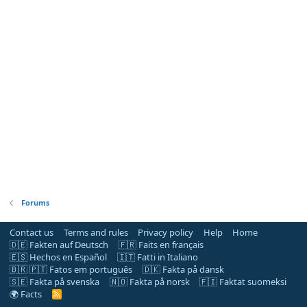
Forums
Contact us
Terms and rules
Privacy policy
Help
Home
🇩🇪 Fakten auf Deutsch
🇫🇷 Faits en français
🇪🇸 Hechos en Español
🇮🇹 Fatti in Italiano
🇧🇷 🇵🇹 Fatos em português
🇩🇰 Fakta på dansk
🇸🇪 Fakta på svenska
🇳🇴 Fakta på norsk
🇫🇮 Faktat suomeksi
🌍 Facts
R
S