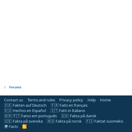
Forums
Contact us
Terms and rules
Privacy policy
Help
Home
🇩🇪 Fakten auf Deutsch
🇫🇷 Faits en français
🇪🇸 Hechos en Español
🇮🇹 Fatti in Italiano
🇧🇷 🇵🇹 Fatos em português
🇩🇰 Fakta på dansk
🇸🇪 Fakta på svenska
🇳🇴 Fakta på norsk
🇫🇮 Faktat suomeksi
🌍 Facts
R
S