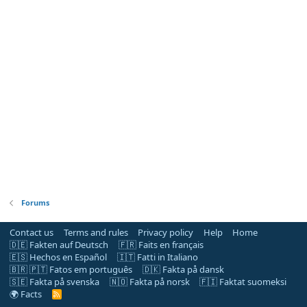
Forums
Contact us
Terms and rules
Privacy policy
Help
Home
🇩🇪 Fakten auf Deutsch
🇫🇷 Faits en français
🇪🇸 Hechos en Español
🇮🇹 Fatti in Italiano
🇧🇷 🇵🇹 Fatos em português
🇩🇰 Fakta på dansk
🇸🇪 Fakta på svenska
🇳🇴 Fakta på norsk
🇫🇮 Faktat suomeksi
🌍 Facts
R
S