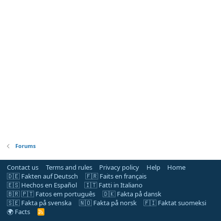
Forums
Contact us
Terms and rules
Privacy policy
Help
Home
🇩🇪 Fakten auf Deutsch
🇫🇷 Faits en français
🇪🇸 Hechos en Español
🇮🇹 Fatti in Italiano
🇧🇷 🇵🇹 Fatos em português
🇩🇰 Fakta på dansk
🇸🇪 Fakta på svenska
🇳🇴 Fakta på norsk
🇫🇮 Faktat suomeksi
🌍 Facts
R
S