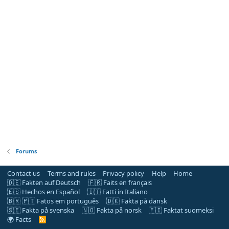
Forums
Contact us
Terms and rules
Privacy policy
Help
Home
🇩🇪 Fakten auf Deutsch
🇫🇷 Faits en français
🇪🇸 Hechos en Español
🇮🇹 Fatti in Italiano
🇧🇷 🇵🇹 Fatos em português
🇩🇰 Fakta på dansk
🇸🇪 Fakta på svenska
🇳🇴 Fakta på norsk
🇫🇮 Faktat suomeksi
🌍 Facts
R
S