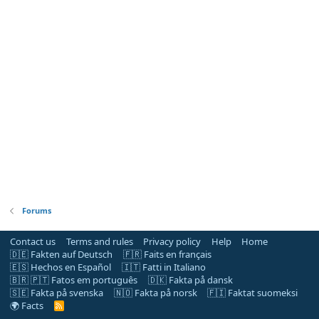
Forums
Contact us
Terms and rules
Privacy policy
Help
Home
🇩🇪 Fakten auf Deutsch
🇫🇷 Faits en français
🇪🇸 Hechos en Español
🇮🇹 Fatti in Italiano
🇧🇷 🇵🇹 Fatos em português
🇩🇰 Fakta på dansk
🇸🇪 Fakta på svenska
🇳🇴 Fakta på norsk
🇫🇮 Faktat suomeksi
🌍 Facts
R
S