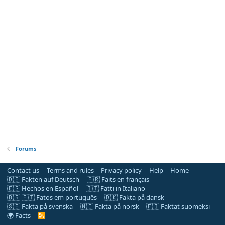
Forums
Contact us
Terms and rules
Privacy policy
Help
Home
🇩🇪 Fakten auf Deutsch
🇫🇷 Faits en français
🇪🇸 Hechos en Español
🇮🇹 Fatti in Italiano
🇧🇷 🇵🇹 Fatos em português
🇩🇰 Fakta på dansk
🇸🇪 Fakta på svenska
🇳🇴 Fakta på norsk
🇫🇮 Faktat suomeksi
🌍 Facts
R
S