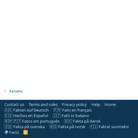
Forums
Contact us
Terms and rules
Privacy policy
Help
Home
🇩🇪 Fakten auf Deutsch
🇫🇷 Faits en français
🇪🇸 Hechos en Español
🇮🇹 Fatti in Italiano
🇧🇷 🇵🇹 Fatos em português
🇩🇰 Fakta på dansk
🇸🇪 Fakta på svenska
🇳🇴 Fakta på norsk
🇫🇮 Faktat suomeksi
🌍 Facts
R
S