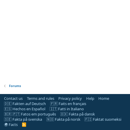
Forums
Contact us
Terms and rules
Privacy policy
Help
Home
🇩🇪 Fakten auf Deutsch
🇫🇷 Faits en français
🇪🇸 Hechos en Español
🇮🇹 Fatti in Italiano
🇧🇷 🇵🇹 Fatos em português
🇩🇰 Fakta på dansk
🇸🇪 Fakta på svenska
🇳🇴 Fakta på norsk
🇫🇮 Faktat suomeksi
🌍 Facts
R
S