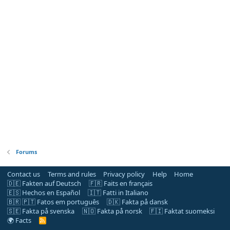
Forums
Contact us
Terms and rules
Privacy policy
Help
Home
🇩🇪 Fakten auf Deutsch
🇫🇷 Faits en français
🇪🇸 Hechos en Español
🇮🇹 Fatti in Italiano
🇧🇷 🇵🇹 Fatos em português
🇩🇰 Fakta på dansk
🇸🇪 Fakta på svenska
🇳🇴 Fakta på norsk
🇫🇮 Faktat suomeksi
🌍 Facts
R
S