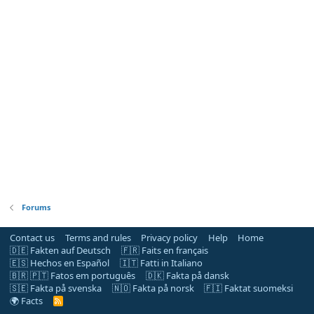
Forums
Contact us
Terms and rules
Privacy policy
Help
Home
🇩🇪 Fakten auf Deutsch
🇫🇷 Faits en français
🇪🇸 Hechos en Español
🇮🇹 Fatti in Italiano
🇧🇷 🇵🇹 Fatos em português
🇩🇰 Fakta på dansk
🇸🇪 Fakta på svenska
🇳🇴 Fakta på norsk
🇫🇮 Faktat suomeksi
🌍 Facts
R
S