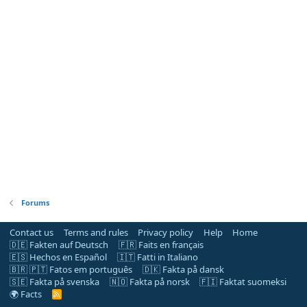
Forums
Contact us
Terms and rules
Privacy policy
Help
Home
🇩🇪 Fakten auf Deutsch
🇫🇷 Faits en français
🇪🇸 Hechos en Español
🇮🇹 Fatti in Italiano
🇧🇷 🇵🇹 Fatos em português
🇩🇰 Fakta på dansk
🇸🇪 Fakta på svenska
🇳🇴 Fakta på norsk
🇫🇮 Faktat suomeksi
🌍 Facts
R
S