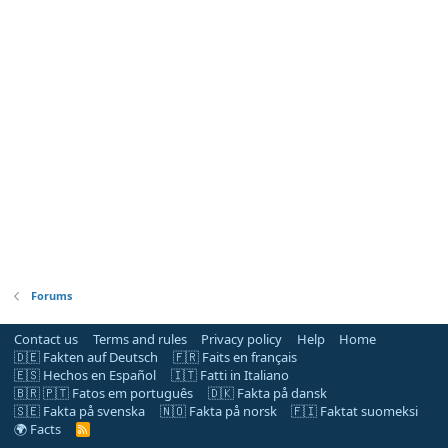
Forums
Contact us
Terms and rules
Privacy policy
Help
Home
🇩🇪 Fakten auf Deutsch
🇫🇷 Faits en français
🇪🇸 Hechos en Español
🇮🇹 Fatti in Italiano
🇧🇷 🇵🇹 Fatos em português
🇩🇰 Fakta på dansk
🇸🇪 Fakta på svenska
🇳🇴 Fakta på norsk
🇫🇮 Faktat suomeksi
🌍 Facts
R
S