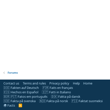
Forums
Contact us
Terms and rules
Privacy policy
Help
Home
🇩🇪 Fakten auf Deutsch
🇫🇷 Faits en français
🇪🇸 Hechos en Español
🇮🇹 Fatti in Italiano
🇧🇷 🇵🇹 Fatos em português
🇩🇰 Fakta på dansk
🇸🇪 Fakta på svenska
🇳🇴 Fakta på norsk
🇫🇮 Faktat suomeksi
🌍 Facts
R
S