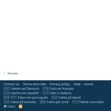
Forums
Contact us
Terms and rules
Privacy policy
Help
Home
🇩🇪 Fakten auf Deutsch
🇫🇷 Faits en français
🇪🇸 Hechos en Español
🇮🇹 Fatti in Italiano
🇧🇷 🇵🇹 Fatos em português
🇩🇰 Fakta på dansk
🇸🇪 Fakta på svenska
🇳🇴 Fakta på norsk
🇫🇮 Faktat suomeksi
🌍 Facts
R
S