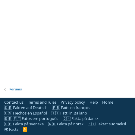
Forums
Contact us
Terms and rules
Privacy policy
Help
Home
🇩🇪 Fakten auf Deutsch
🇫🇷 Faits en français
🇪🇸 Hechos en Español
🇮🇹 Fatti in Italiano
🇧🇷 🇵🇹 Fatos em português
🇩🇰 Fakta på dansk
🇸🇪 Fakta på svenska
🇳🇴 Fakta på norsk
🇫🇮 Faktat suomeksi
🌍 Facts
R
S