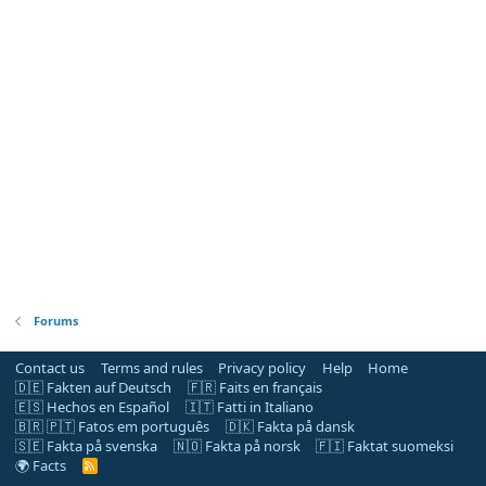
Forums
Contact us
Terms and rules
Privacy policy
Help
Home
🇩🇪 Fakten auf Deutsch
🇫🇷 Faits en français
🇪🇸 Hechos en Español
🇮🇹 Fatti in Italiano
🇧🇷 🇵🇹 Fatos em português
🇩🇰 Fakta på dansk
🇸🇪 Fakta på svenska
🇳🇴 Fakta på norsk
🇫🇮 Faktat suomeksi
🌍 Facts
R
S