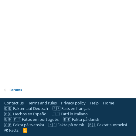
Forums
Contact us
Terms and rules
Privacy policy
Help
Home
🇩🇪 Fakten auf Deutsch
🇫🇷 Faits en français
🇪🇸 Hechos en Español
🇮🇹 Fatti in Italiano
🇧🇷 🇵🇹 Fatos em português
🇩🇰 Fakta på dansk
🇸🇪 Fakta på svenska
🇳🇴 Fakta på norsk
🇫🇮 Faktat suomeksi
🌍 Facts
R
S