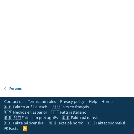
Forums
Contact us
Terms and rules
Privacy policy
Help
Home
🇩🇪 Fakten auf Deutsch
🇫🇷 Faits en français
🇪🇸 Hechos en Español
🇮🇹 Fatti in Italiano
🇧🇷 🇵🇹 Fatos em português
🇩🇰 Fakta på dansk
🇸🇪 Fakta på svenska
🇳🇴 Fakta på norsk
🇫🇮 Faktat suomeksi
🌍 Facts
R
S