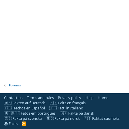
Forums
Contact us
Terms and rules
Privacy policy
Help
Home
🇩🇪 Fakten auf Deutsch
🇫🇷 Faits en français
🇪🇸 Hechos en Español
🇮🇹 Fatti in Italiano
🇧🇷 🇵🇹 Fatos em português
🇩🇰 Fakta på dansk
🇸🇪 Fakta på svenska
🇳🇴 Fakta på norsk
🇫🇮 Faktat suomeksi
🌍 Facts
R
S