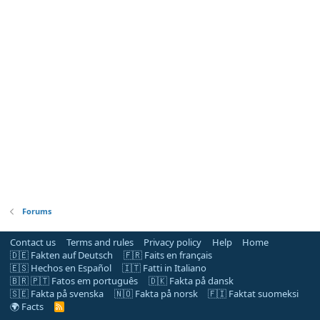
Forums
Contact us
Terms and rules
Privacy policy
Help
Home
🇩🇪 Fakten auf Deutsch
🇫🇷 Faits en français
🇪🇸 Hechos en Español
🇮🇹 Fatti in Italiano
🇧🇷 🇵🇹 Fatos em português
🇩🇰 Fakta på dansk
🇸🇪 Fakta på svenska
🇳🇴 Fakta på norsk
🇫🇮 Faktat suomeksi
🌍 Facts
R
S