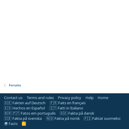
Forums
Contact us
Terms and rules
Privacy policy
Help
Home
🇩🇪 Fakten auf Deutsch
🇫🇷 Faits en français
🇪🇸 Hechos en Español
🇮🇹 Fatti in Italiano
🇧🇷 🇵🇹 Fatos em português
🇩🇰 Fakta på dansk
🇸🇪 Fakta på svenska
🇳🇴 Fakta på norsk
🇫🇮 Faktat suomeksi
🌍 Facts
R
S