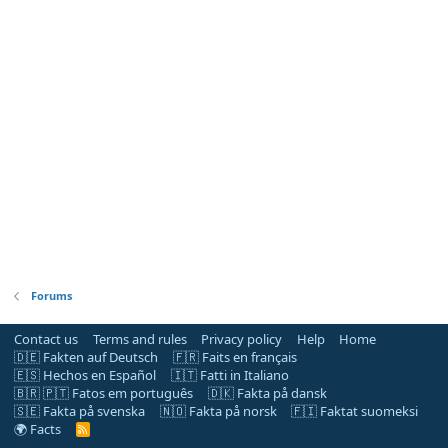
Forums
Contact us
Terms and rules
Privacy policy
Help
Home
🇩🇪 Fakten auf Deutsch
🇫🇷 Faits en français
🇪🇸 Hechos en Español
🇮🇹 Fatti in Italiano
🇧🇷 🇵🇹 Fatos em português
🇩🇰 Fakta på dansk
🇸🇪 Fakta på svenska
🇳🇴 Fakta på norsk
🇫🇮 Faktat suomeksi
🌍 Facts
R
S