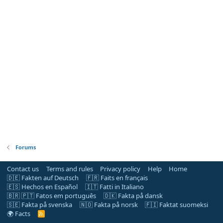
Forums
Contact us
Terms and rules
Privacy policy
Help
Home
🇩🇪 Fakten auf Deutsch
🇫🇷 Faits en français
🇪🇸 Hechos en Español
🇮🇹 Fatti in Italiano
🇧🇷 🇵🇹 Fatos em português
🇩🇰 Fakta på dansk
🇸🇪 Fakta på svenska
🇳🇴 Fakta på norsk
🇫🇮 Faktat suomeksi
🌍 Facts
R
S