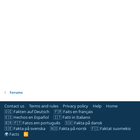
Forums
Contact us
Terms and rules
Privacy policy
Help
Home
🇩🇪 Fakten auf Deutsch
🇫🇷 Faits en français
🇪🇸 Hechos en Español
🇮🇹 Fatti in Italiano
🇧🇷 🇵🇹 Fatos em português
🇩🇰 Fakta på dansk
🇸🇪 Fakta på svenska
🇳🇴 Fakta på norsk
🇫🇮 Faktat suomeksi
🌍 Facts
R
S