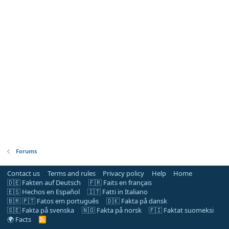
Forums
Contact us
Terms and rules
Privacy policy
Help
Home
🇩🇪 Fakten auf Deutsch
🇫🇷 Faits en français
🇪🇸 Hechos en Español
🇮🇹 Fatti in Italiano
🇧🇷 🇵🇹 Fatos em português
🇩🇰 Fakta på dansk
🇸🇪 Fakta på svenska
🇳🇴 Fakta på norsk
🇫🇮 Faktat suomeksi
🌍 Facts
R
S