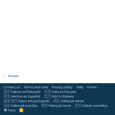
Forums
Contact us
Terms and rules
Privacy policy
Help
Home
🇩🇪 Fakten auf Deutsch
🇫🇷 Faits en français
🇪🇸 Hechos en Español
🇮🇹 Fatti in Italiano
🇧🇷 🇵🇹 Fatos em português
🇩🇰 Fakta på dansk
🇸🇪 Fakta på svenska
🇳🇴 Fakta på norsk
🇫🇮 Faktat suomeksi
🌍 Facts
R
S