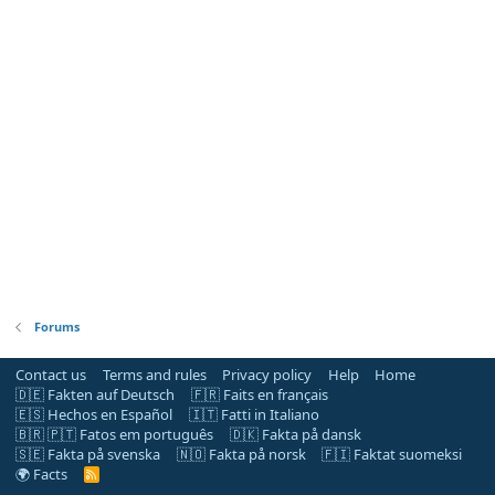
Forums
Contact us
Terms and rules
Privacy policy
Help
Home
🇩🇪 Fakten auf Deutsch
🇫🇷 Faits en français
🇪🇸 Hechos en Español
🇮🇹 Fatti in Italiano
🇧🇷 🇵🇹 Fatos em português
🇩🇰 Fakta på dansk
🇸🇪 Fakta på svenska
🇳🇴 Fakta på norsk
🇫🇮 Faktat suomeksi
🌍 Facts
R
S