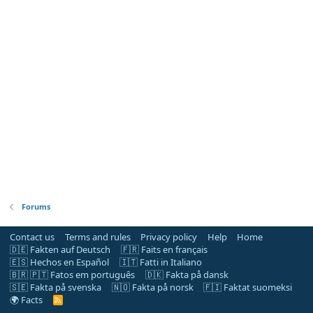
Forums
Contact us
Terms and rules
Privacy policy
Help
Home
🇩🇪 Fakten auf Deutsch
🇫🇷 Faits en français
🇪🇸 Hechos en Español
🇮🇹 Fatti in Italiano
🇧🇷 🇵🇹 Fatos em português
🇩🇰 Fakta på dansk
🇸🇪 Fakta på svenska
🇳🇴 Fakta på norsk
🇫🇮 Faktat suomeksi
🌍 Facts
R
S