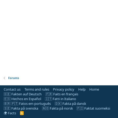
Forums
Contact us
Terms and rules
Privacy policy
Help
Home
🇩🇪 Fakten auf Deutsch
🇫🇷 Faits en français
🇪🇸 Hechos en Español
🇮🇹 Fatti in Italiano
🇧🇷 🇵🇹 Fatos em português
🇩🇰 Fakta på dansk
🇸🇪 Fakta på svenska
🇳🇴 Fakta på norsk
🇫🇮 Faktat suomeksi
🌍 Facts
R
S