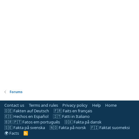
Forums
Contact us
Terms and rules
Privacy policy
Help
Home
🇩🇪 Fakten auf Deutsch
🇫🇷 Faits en français
🇪🇸 Hechos en Español
🇮🇹 Fatti in Italiano
🇧🇷 🇵🇹 Fatos em português
🇩🇰 Fakta på dansk
🇸🇪 Fakta på svenska
🇳🇴 Fakta på norsk
🇫🇮 Faktat suomeksi
🌍 Facts
R
S