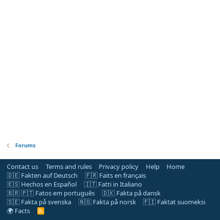
Forums
Contact us
Terms and rules
Privacy policy
Help
Home
🇩🇪 Fakten auf Deutsch
🇫🇷 Faits en français
🇪🇸 Hechos en Español
🇮🇹 Fatti in Italiano
🇧🇷 🇵🇹 Fatos em português
🇩🇰 Fakta på dansk
🇸🇪 Fakta på svenska
🇳🇴 Fakta på norsk
🇫🇮 Faktat suomeksi
🌍 Facts
R
S