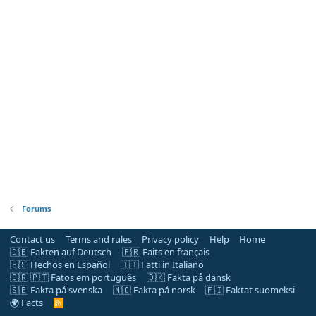
Forums
Contact us
Terms and rules
Privacy policy
Help
Home
🇩🇪 Fakten auf Deutsch
🇫🇷 Faits en français
🇪🇸 Hechos en Español
🇮🇹 Fatti in Italiano
🇧🇷 🇵🇹 Fatos em português
🇩🇰 Fakta på dansk
🇸🇪 Fakta på svenska
🇳🇴 Fakta på norsk
🇫🇮 Faktat suomeksi
🌍 Facts
R
S