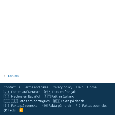
Forums
Contact us
Terms and rules
Privacy policy
Help
Home
🇩🇪 Fakten auf Deutsch
🇫🇷 Faits en français
🇪🇸 Hechos en Español
🇮🇹 Fatti in Italiano
🇧🇷 🇵🇹 Fatos em português
🇩🇰 Fakta på dansk
🇸🇪 Fakta på svenska
🇳🇴 Fakta på norsk
🇫🇮 Faktat suomeksi
🌍 Facts
R
S