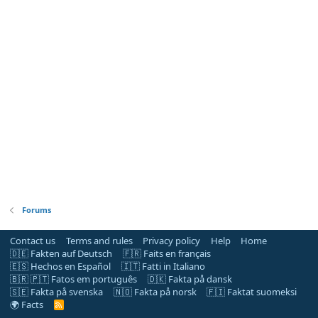
Forums
Contact us
Terms and rules
Privacy policy
Help
Home
🇩🇪 Fakten auf Deutsch
🇫🇷 Faits en français
🇪🇸 Hechos en Español
🇮🇹 Fatti in Italiano
🇧🇷 🇵🇹 Fatos em português
🇩🇰 Fakta på dansk
🇸🇪 Fakta på svenska
🇳🇴 Fakta på norsk
🇫🇮 Faktat suomeksi
🌍 Facts
R
S