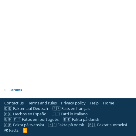
Forums
Contact us
Terms and rules
Privacy policy
Help
Home
🇩🇪 Fakten auf Deutsch
🇫🇷 Faits en français
🇪🇸 Hechos en Español
🇮🇹 Fatti in Italiano
🇧🇷 🇵🇹 Fatos em português
🇩🇰 Fakta på dansk
🇸🇪 Fakta på svenska
🇳🇴 Fakta på norsk
🇫🇮 Faktat suomeksi
🌍 Facts
R
S