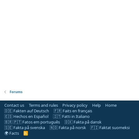
Forums
Contact us
Terms and rules
Privacy policy
Help
Home
🇩🇪 Fakten auf Deutsch
🇫🇷 Faits en français
🇪🇸 Hechos en Español
🇮🇹 Fatti in Italiano
🇧🇷 🇵🇹 Fatos em português
🇩🇰 Fakta på dansk
🇸🇪 Fakta på svenska
🇳🇴 Fakta på norsk
🇫🇮 Faktat suomeksi
🌍 Facts
R
S