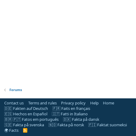
Forums
Contact us
Terms and rules
Privacy policy
Help
Home
🇩🇪 Fakten auf Deutsch
🇫🇷 Faits en français
🇪🇸 Hechos en Español
🇮🇹 Fatti in Italiano
🇧🇷 🇵🇹 Fatos em português
🇩🇰 Fakta på dansk
🇸🇪 Fakta på svenska
🇳🇴 Fakta på norsk
🇫🇮 Faktat suomeksi
🌍 Facts
R
S