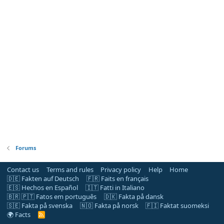
Forums
Contact us
Terms and rules
Privacy policy
Help
Home
🇩🇪 Fakten auf Deutsch
🇫🇷 Faits en français
🇪🇸 Hechos en Español
🇮🇹 Fatti in Italiano
🇧🇷 🇵🇹 Fatos em português
🇩🇰 Fakta på dansk
🇸🇪 Fakta på svenska
🇳🇴 Fakta på norsk
🇫🇮 Faktat suomeksi
🌍 Facts
R
S