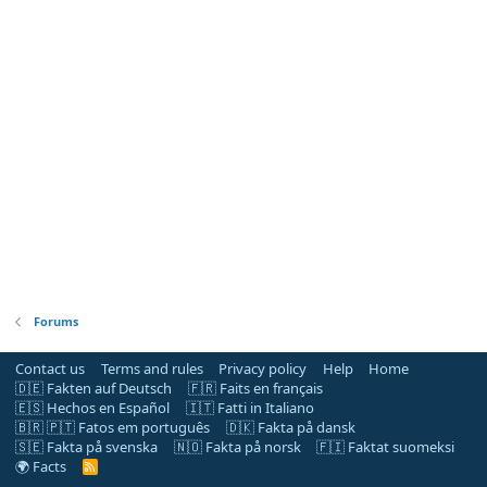
Forums
Contact us
Terms and rules
Privacy policy
Help
Home
🇩🇪 Fakten auf Deutsch
🇫🇷 Faits en français
🇪🇸 Hechos en Español
🇮🇹 Fatti in Italiano
🇧🇷 🇵🇹 Fatos em português
🇩🇰 Fakta på dansk
🇸🇪 Fakta på svenska
🇳🇴 Fakta på norsk
🇫🇮 Faktat suomeksi
🌍 Facts
R
S