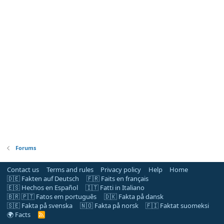
Forums
Contact us
Terms and rules
Privacy policy
Help
Home
🇩🇪 Fakten auf Deutsch
🇫🇷 Faits en français
🇪🇸 Hechos en Español
🇮🇹 Fatti in Italiano
🇧🇷 🇵🇹 Fatos em português
🇩🇰 Fakta på dansk
🇸🇪 Fakta på svenska
🇳🇴 Fakta på norsk
🇫🇮 Faktat suomeksi
🌍 Facts
R
S