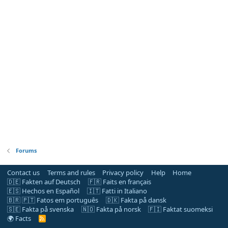
Forums
Contact us
Terms and rules
Privacy policy
Help
Home
🇩🇪 Fakten auf Deutsch
🇫🇷 Faits en français
🇪🇸 Hechos en Español
🇮🇹 Fatti in Italiano
🇧🇷 🇵🇹 Fatos em português
🇩🇰 Fakta på dansk
🇸🇪 Fakta på svenska
🇳🇴 Fakta på norsk
🇫🇮 Faktat suomeksi
🌍 Facts
R
S