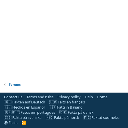
Forums
Contact us
Terms and rules
Privacy policy
Help
Home
🇩🇪 Fakten auf Deutsch
🇫🇷 Faits en français
🇪🇸 Hechos en Español
🇮🇹 Fatti in Italiano
🇧🇷 🇵🇹 Fatos em português
🇩🇰 Fakta på dansk
🇸🇪 Fakta på svenska
🇳🇴 Fakta på norsk
🇫🇮 Faktat suomeksi
🌍 Facts
R
S