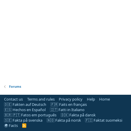
Forums
Contact us
Terms and rules
Privacy policy
Help
Home
🇩🇪 Fakten auf Deutsch
🇫🇷 Faits en français
🇪🇸 Hechos en Español
🇮🇹 Fatti in Italiano
🇧🇷 🇵🇹 Fatos em português
🇩🇰 Fakta på dansk
🇸🇪 Fakta på svenska
🇳🇴 Fakta på norsk
🇫🇮 Faktat suomeksi
🌍 Facts
R
S