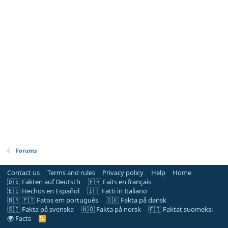
Forums
Contact us
Terms and rules
Privacy policy
Help
Home
🇩🇪 Fakten auf Deutsch
🇫🇷 Faits en français
🇪🇸 Hechos en Español
🇮🇹 Fatti in Italiano
🇧🇷 🇵🇹 Fatos em português
🇩🇰 Fakta på dansk
🇸🇪 Fakta på svenska
🇳🇴 Fakta på norsk
🇫🇮 Faktat suomeksi
🌍 Facts
R
S